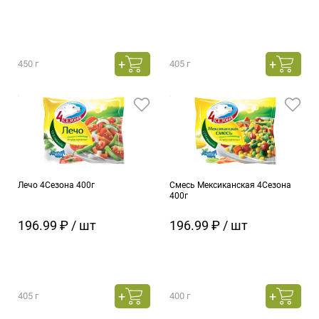
450 г
405 г
Лечо 4Сезона 400г
Смесь Мексиканская 4Сезона
400г
196.99 ₽ / шт
196.99 ₽ / шт
405 г
400 г