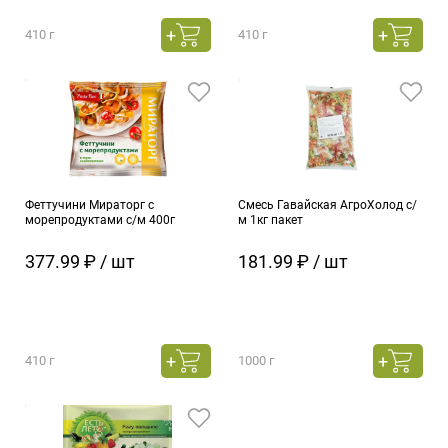
410 г
410 г
Феттучини Мираторг с
Смесь Гавайская АгроХолод с/
морепродуктами с/м 400г
м 1кг пакет
377.99 ₽ / шт
181.99 ₽ / шт
410 г
1000 г