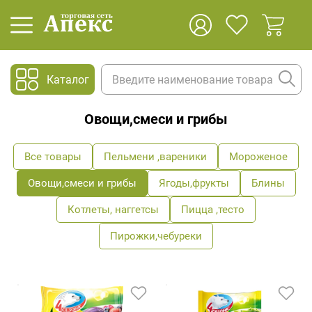
Каталог
Овощи,смеси и грибы
Все товары
Пельмени ,вареники
Мороженое
Овощи,смеси и грибы
Ягоды,фрукты
Блины
Котлеты, наггетсы
Пицца ,тесто
Пирожки,чебуреки