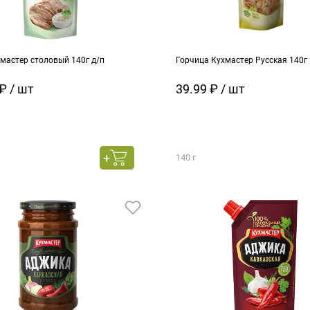
мастер столовый 140г д/п
Горчица Кухмастер Русская 140г
₽ / шт
39.99 ₽ / шт
140 г