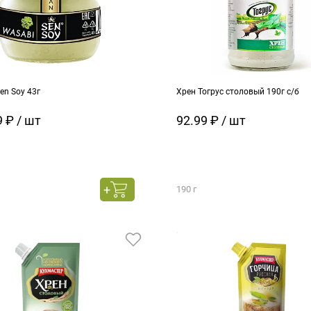
en Soy 43г
Хрен Тогрус столовый 190г с/б
 ₽ / шт
92.99 ₽ / шт
190 г