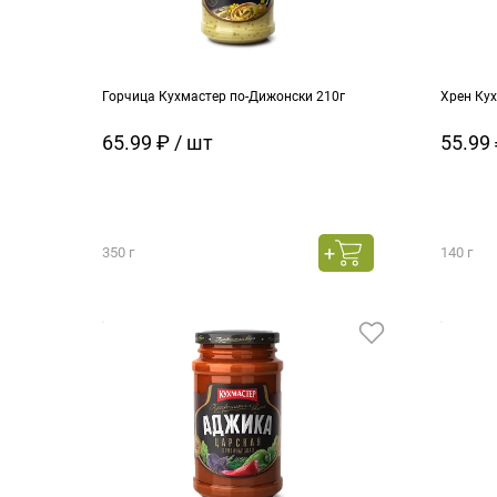
Горчица Кухмастер по-Дижонски 210г
Хрен Кух
65.99 ₽ / шт
55.99 
350 г
140 г