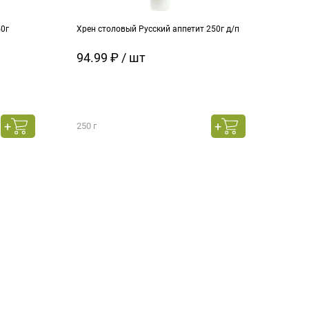
40г
Хрен столовый Русский аппетит 250г д/п
94.99 ₽ / шт
250 г