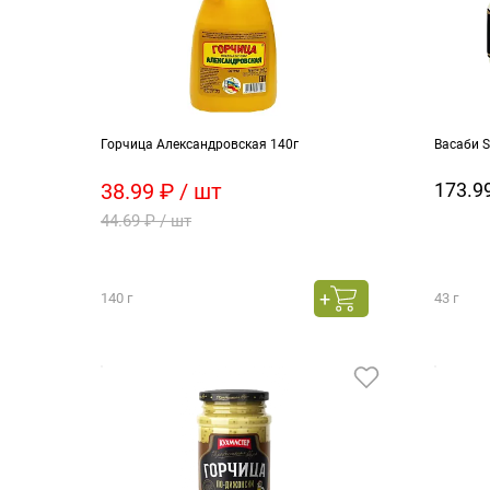
Горчица Александровская 140г
Васаби S
38.99 ₽ / шт
173.99
44.69 ₽ / шт
140 г
43 г