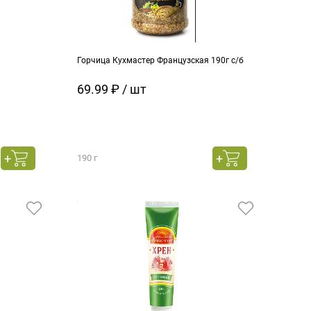
Горчица Кухмастер Французская 190г с/б
69.99 ₽ / шт
190 г