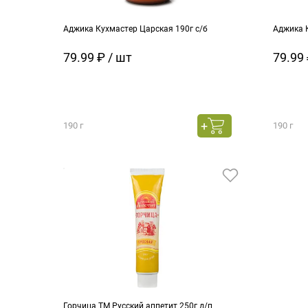
Аджика Кухмастер Царская 190г с/б
Аджика К
79.99 ₽ / шт
79.99 
190 г
190 г
Горчица ТМ Русский аппетит 250г д/п