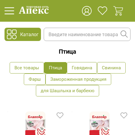
Каталог
Птица
Все товары
Птица
Говядина
Свинина
Фарш
Замороженная продукция
для Шашлыка и барбекю