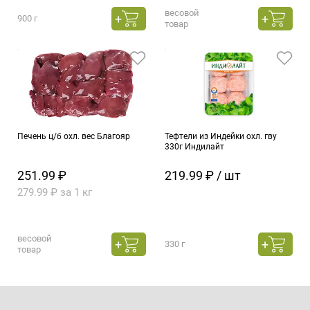
весовой
900 г
товар
Печень ц/б охл. вес Благояр
Тефтели из Индейки охл. гву
330г Индилайт
251.99 ₽
219.99 ₽ / шт
279.99 ₽ за 1 кг
весовой
330 г
товар