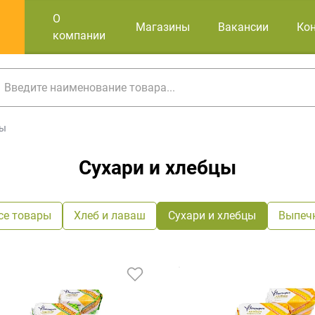
О
Магазины
Вакансии
Ко
компании
цы
Сухари и хлебцы
се товары
Хлеб и лаваш
Сухари и хлебцы
Выпеч