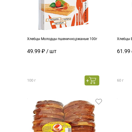
Хлебцы Молодцы пшенично,ржаные 100г
Хлебцы 
49.99 ₽ / шт
61.99 
100 г
60 г