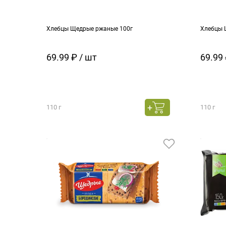
Хлебцы Щедрые ржаные 100г
Хлебцы 
69.99 ₽ / шт
69.99 
110 г
110 г