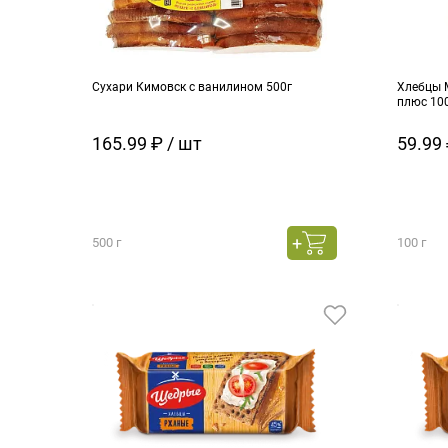
Сухари Кимовск с ванилином 500г
Хлебцы 
плюс 10
165.99 ₽ / шт
59.99 
500 г
100 г