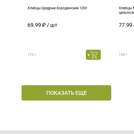
Хлебцы Щедрые бородинские 100г
Хлебцы 
цельноз
69.99 ₽ / шт
77.99 
110 г
150 г
ПОКАЗАТЬ ЕЩЕ