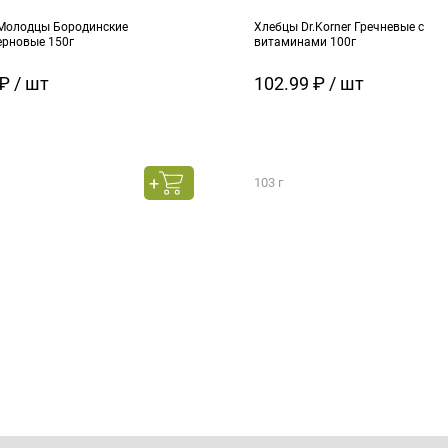
Молодцы Бородинские
Хлебцы Dr.Korner Гречневые с
ерновые 150г
витаминами 100г
₽ / шт
102.99 ₽ / шт
103 г