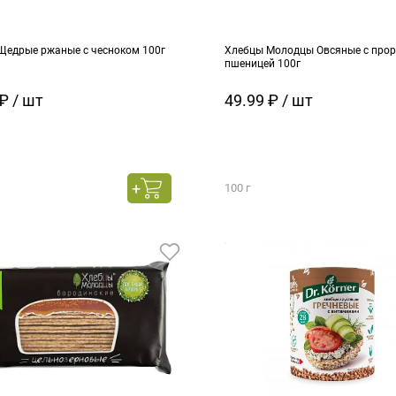
Щедрые ржаные с чесноком 100г
Хлебцы Молодцы Овсяные с про
пшеницей 100г
₽ / шт
49.99 ₽ / шт
100 г