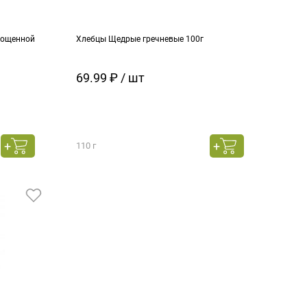
рощенной
Хлебцы Щедрые гречневые 100г
69.99 ₽ / шт
110 г