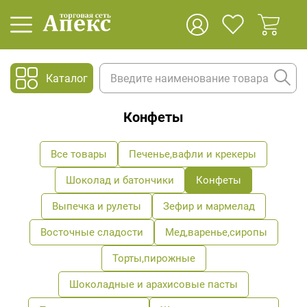
Каталог
Конфеты
Все товары
Печенье,вафли и крекеры
Шоколад и батончики
Конфеты
Выпечка и рулеты
Зефир и мармелад
Восточные сладости
Мед,варенье,сиропы
Торты,пирожные
Шоколадные и арахисовые пасты