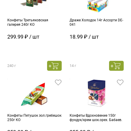
Конфеты Третьяковская
Драже Холодок 14г Ассорти DE-
галерея 240г КО
041
299.99 ₽ / шт
18.99 ₽ / шт
240 г
14 г
Конфеты Петушок зол.гребешок
Конфеты Вдохновение 150г
250г КО
фундук/крем шок.орех. Бабаев.