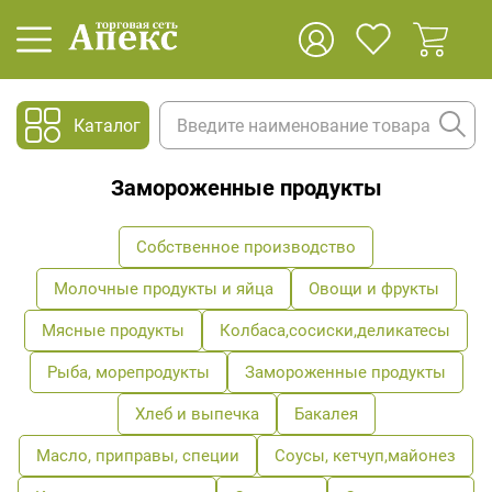
Каталог
Замороженные продукты
Собственное производство
Молочные продукты и яйца
Овощи и фрукты
Мясные продукты
Колбаса,сосиски,деликатесы
Рыба, морепродукты
Замороженные продукты
Хлеб и выпечка
Бакалея
Масло, приправы, специи
Соусы, кетчуп,майонез