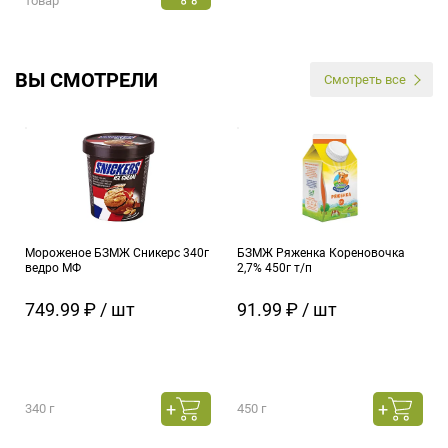
товар
ВЫ СМОТРЕЛИ
Смотреть все
Мороженое БЗМЖ Сникерс 340г
БЗМЖ Ряженка Кореновочка
ведро МФ
2,7% 450г т/п
749.99 ₽ / шт
91.99 ₽ / шт
340 г
450 г