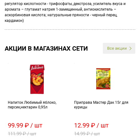
регулятор кислотности - трифосфаты, декстроза, усилитель вкуса и
аромата – глутамат натрия 1-замещенный, антиокислитель –
аскорбиновая кислота; натуральные пряности - черный перец,
кардамон)
АКЦИИ В МАГАЗИНАХ СЕТИ
Все акции
Напиток Любимый яблоко,
Приправа Мастер Дак 15г для
персик,нектарин 0,95л
курицы
99.99 ₽ / шт
12.99 ₽ / шт
111.99 ₽ / шт
14.99 ₽ / шт