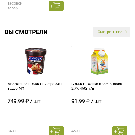
весовой
товар
ВЫ СМОТРЕЛИ
Смотреть все
Мороженое БЗМЖ Сникерс 340г
БЗМЖ Ряженка Кореновочка
ведро МФ
2,7% 450г т/п
749.99 ₽ / шт
91.99 ₽ / шт
340 г
450 г