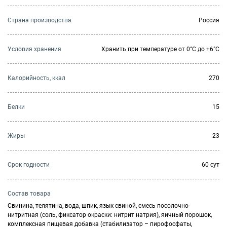
Страна производства
Россия
Условия хранения
Хранить при температуре от 0°С до +6°С
Калорийность, ккал
270
Белки
15
Жиры
23
Cрок годности
60 сут
Состав товара
Свинина, телятина, вода, шпик, язык свиной, смесь посолочно-
нитритная (соль, фиксатор окраски: нитрит натрия), яичный порошок,
комплексная пищевая добавка (стабилизатор – пирофосфаты,