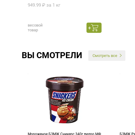
949.99 ₽ за 1 кг
весовой
товар
ВЫ СМОТРЕЛИ
Смотреть все
Мороженое БЗМЖ Сникерс 340г ведро МФ
БЗМЖ Ря