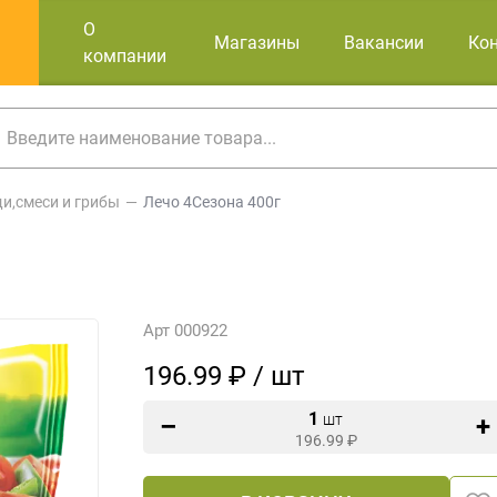
О
Магазины
Вакансии
Ко
компании
и,смеси и грибы
Лечо 4Сезона 400г
Арт 000922
196.99 ₽ / шт
1
шт
196.99
₽