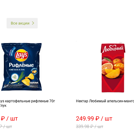
И
Все акции
ays картофельные рифленые 70г
Нектар Любимый апельсин-манго
/лук
 ₽ / шт
249.99 ₽ / шт
₽ / шт
339.98 ₽ / шт