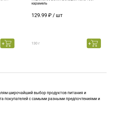
карамель
ч.см
129.99 ₽ / шт
129
130 г
130 г
телям широчайший выбор продуктов питания и
га покупателей с самыми разными предпочтениями и