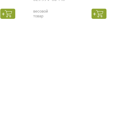
весовой
50 г
товар