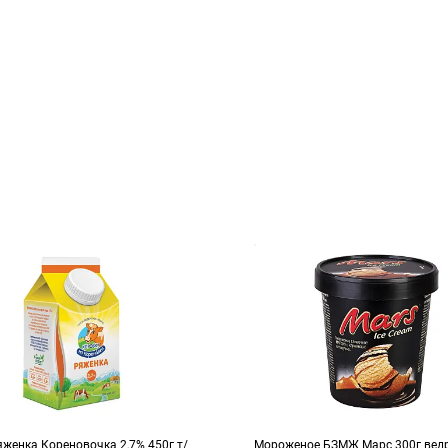
женка Кореновочка 2,7% 450г т/
Мороженое БЗМЖ Марс 300г вед