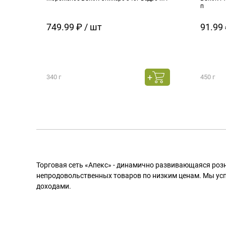
п
749.99 ₽ / шт
91.99 
340 г
450 г
Торговая сеть «Апекс» - динамично развивающаяся роз
непродовольственных товаров по низким ценам. Мы ус
доходами.