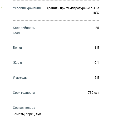
Условия хранения
Хранить при температуре не выше
-18°C
Калорийность,
25
ккал
Белки
1.5
Жиры
0.1
Углеводы
5.5
Cрок годности
730 сут
Состав товара
Томаты, перец, лук.