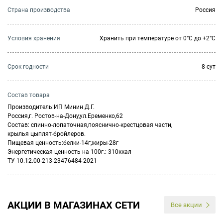
Страна производства
Россия
Условия хранения
Хранить при температуре от 0°С до +2°С
Cрок годности
8 сут
Состав товара
Производитель:ИП Минин Д.Г.
Россия,г. Ростов-на-Дону,ул.Еременко,62
Состав: спинно-лопаточная,пояснично-крестцовая части,
крылья цыплят-бройлеров.
Пищевая ценность:белки-14г,жиры-28г
Энергетическая ценность на 100г.: 310ккал
ТУ 10.12.00-213-23476484-2021
АКЦИИ В МАГАЗИНАХ СЕТИ
Все акции