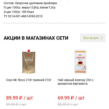
Состав: Окорочка цыпленка бройлера
П.цен 100гр: жиры-13,8гр, белки-7,3гр
Э.цен 100гр: 189 Ккал
ТУ 9214-001-48614390-2010
АКЦИИ В МАГАЗИНАХ СЕТИ
Все акции
Соус Mr. Ricco 210г грибной 210г
Чай черный Azercay 25п с
ароматом бергамота
89.99 ₽ / шт
69.99 ₽ / шт
99.99 ₽ / шт
85.99 ₽ / шт