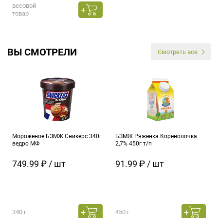
весовой
товар
ВЫ СМОТРЕЛИ
Смотреть все
Мороженое БЗМЖ Сникерс 340г
БЗМЖ Ряженка Кореновочка
ведро МФ
2,7% 450г т/п
749.99 ₽ / шт
91.99 ₽ / шт
340 г
450 г