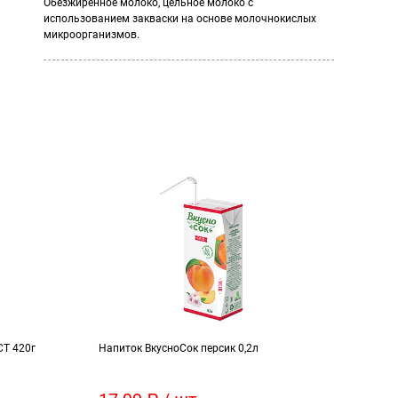
Обезжиренное молоко, цельное молоко с
использованием закваски на основе молочнокислых
микроорганизмов.
СТ 420г
Напиток ВкусноСок персик 0,2л
Прип