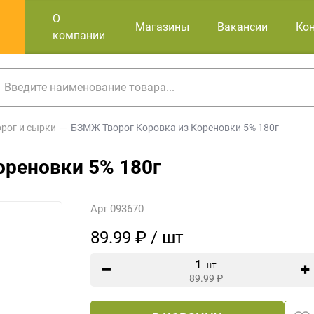
О
Магазины
Вакансии
Ко
компании
орог и сырки
БЗМЖ Творог Коровка из Кореновки 5% 180г
ореновки 5% 180г
Арт 093670
89.99 ₽ / шт
1
шт
89.99
₽