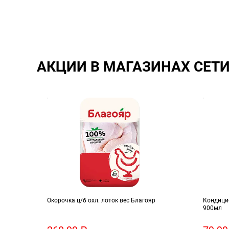
АКЦИИ В МАГАЗИНАХ СЕТ
Окорочка ц/б охл. лоток вес Благояр
Кондицио
900мл