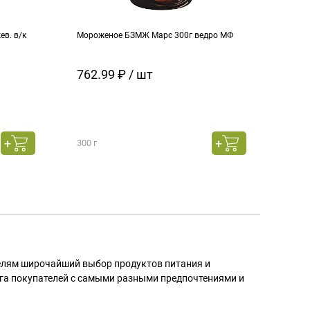
в. в/к
Мороженое БЗМЖ Марс 300г ведро МФ
Моро
кара
762.99 ₽ / шт
129
300 г
130 г
телям широчайший выбор продуктов питания и
га покупателей с самыми разными предпочтениями и