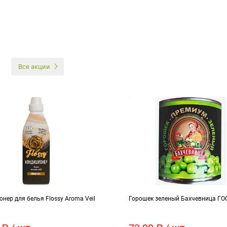
И
Все акции
нер для белья Flossy Aroma Veil
Горошек зеленый Бахчевница ГО