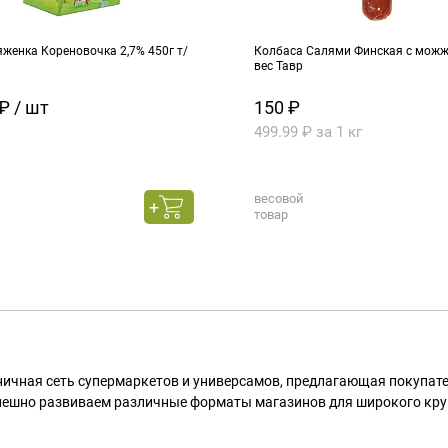
женка Кореновочка 2,7% 450г т/
Колбаса Салями Финская с можже
вес Тавр
₽ / шт
150 ₽
499.99 ₽ за 1 кг
весовой
товар
ничная сеть супермаркетов и универсамов, предлагающая покупа
пешно развиваем различные форматы магазинов для широкого кру