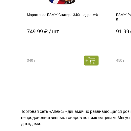
Мороженое БЗМЖ Сникерс 340г ведро МФ
БЗМЖ Ря
п
749.99 ₽ / шт
91.99 
340 г
450 г
Торговая сеть «Апекс» - динамично развивающаяся роз
непродовольственных товаров по низким ценам. Мы ус
доходами.