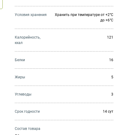
Условия хранения
Хранить при температуре от +2°С
до +6°С
Калорийность,
121
ккал
Белки
16
Жиры
5
Углеводы
3
Cрок годности
14 сут
Состав товара