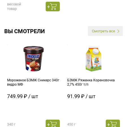
весовой
товар
ВЫ СМОТРЕЛИ
Смотреть все
Мороженое БЗМЖ Сникерс 340г
БЗМЖ Ряженка Кореновочка
ведро МФ
2,7% 450г т/п
749.99 ₽ / шт
91.99 ₽ / шт
340 г
450 г