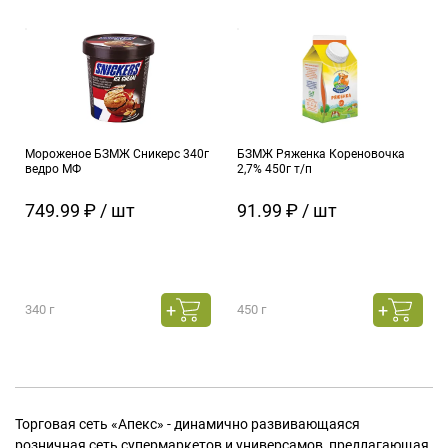
Мороженое БЗМЖ Сникерс 340г
БЗМЖ Ряженка Кореновочка
ведро МФ
2,7% 450г т/п
749.99 ₽ / шт
91.99 ₽ / шт
340 г
450 г
Торговая сеть «Апекс» - динамично развивающаяся
розничная сеть супермаркетов и универсамов, предлагающая