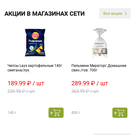
АКЦИИ В МАГАЗИНАХ СЕТИ
Все акции
Чипсы Lays картофельные 140г
Пельмени Мираторг Домашние
сметана/лук
свин./гов. 700г
189.99 ₽ / шт
289.99 ₽ / шт
239.98 ₽ / шт
363.99 ₽ / шт
140 г
800 г