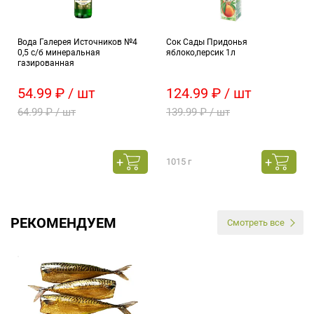
Вода Галерея Источников №4
Сок Сады Придонья
0,5 с/б минеральная
яблоко,персик 1л
газированная
54.99 ₽ / шт
124.99 ₽ / шт
64.99 ₽ / шт
139.99 ₽ / шт
1015 г
РЕКОМЕНДУЕМ
Смотреть все