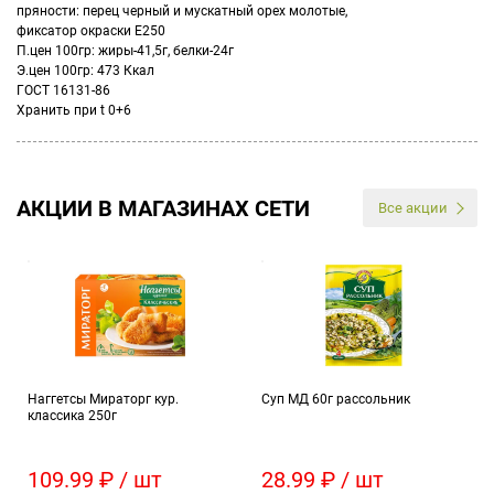
пряности: перец черный и мускатный орех молотые,
фиксатор окраски Е250
П.цен 100гр: жиры-41,5г, белки-24г
Э.цен 100гр: 473 Ккал
ГОСТ 16131-86
Хранить при t 0+6
АКЦИИ В МАГАЗИНАХ СЕТИ
Все акции
Наггетсы Мираторг кур.
Суп МД 60г рассольник
классика 250г
109.99 ₽ / шт
28.99 ₽ / шт