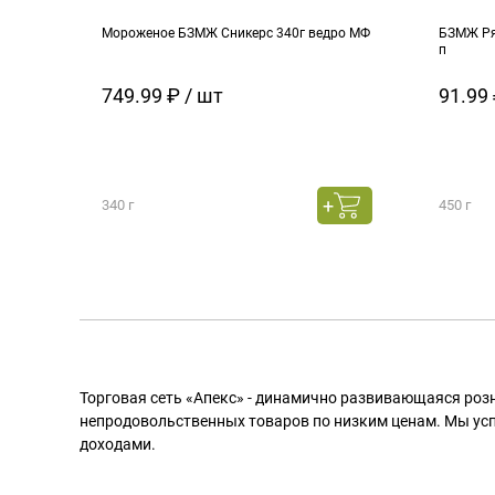
Мороженое БЗМЖ Сникерс 340г ведро МФ
БЗМЖ Ря
п
749.99 ₽ / шт
91.99 
340 г
450 г
Торговая сеть «Апекс» - динамично развивающаяся роз
непродовольственных товаров по низким ценам. Мы ус
доходами.