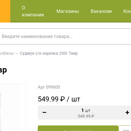
О
Магазины
Вакансии
Ко
компании
олбасы
Суджук с/к нарезка 200г Тавр
вр
Арт 099600
549.99 ₽ / шт
1
шт
549.99
₽