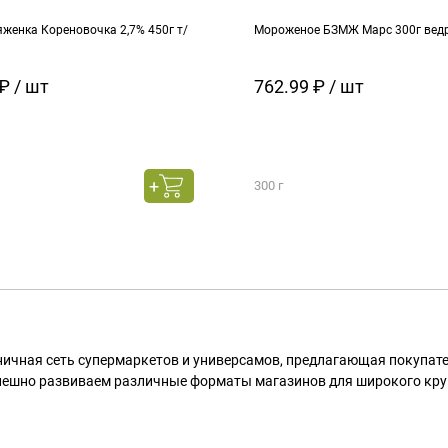
женка Кореновочка 2,7% 450г т/
Мороженое БЗМЖ Марс 300г вед
₽ / шт
762.99 ₽ / шт
300 г
ничная сеть супермаркетов и универсамов, предлагающая покупа
пешно развиваем различные форматы магазинов для широкого кру