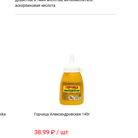
душистый и тмин молотые, антиокислитель:
аскорбиновая кислота
bika
Горчица Александровская 140г
Припр
38.99 ₽ / шт
27.