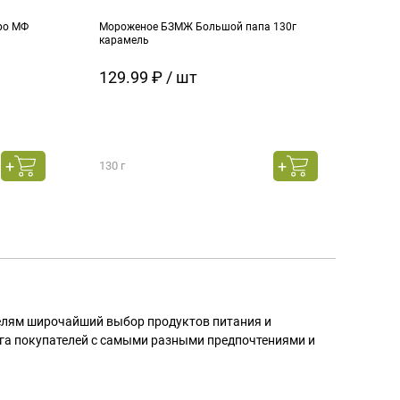
ро МФ
Мороженое БЗМЖ Большой папа 130г
Моро
карамель
ч.см
129.99 ₽ / шт
129
130 г
130 г
телям широчайший выбор продуктов питания и
га покупателей с самыми разными предпочтениями и