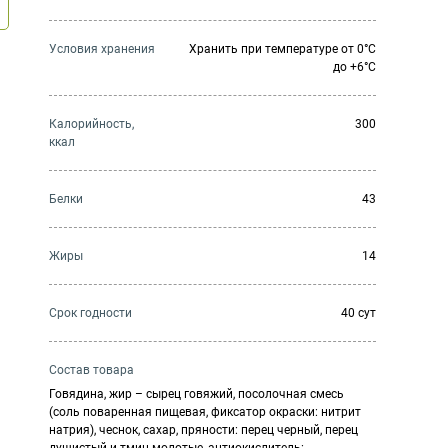
Условия хранения
Хранить при температуре от 0°С
до +6°С
Калорийность,
300
ккал
Белки
43
Жиры
14
Cрок годности
40 сут
Состав товара
Говядина, жир – сырец говяжий, посолочная смесь
(соль поваренная пищевая, фиксатор окраски: нитрит
натрия), чеснок, сахар, пряности: перец черный, перец