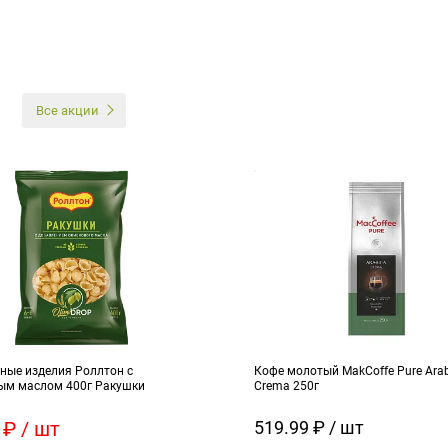
И
Все акции
ные изделия Роллтон с
Кофе молотый MakCoffe Pure Ara
ым маслом 400г Ракушки
Crema 250г
 ₽ / шт
519.99 ₽ / шт