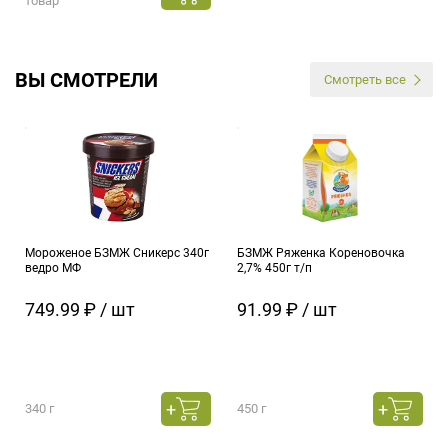
товар
ВЫ СМОТРЕЛИ
Смотреть все
Мороженое БЗМЖ Сникерс 340г
БЗМЖ Ряженка Кореновочка
ведро МФ
2,7% 450г т/п
749.99 ₽ / шт
91.99 ₽ / шт
340 г
450 г