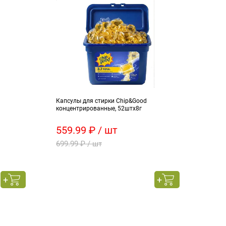
Капсулы для стирки Chip&Good
Яблок
концентрированные, 52штх8г
559.99 ₽ / шт
95 
699.99 ₽ / шт
110 
189.
весо
това