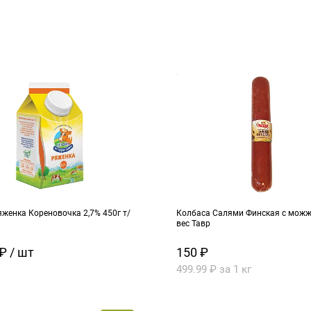
женка Кореновочка 2,7% 450г т/
Колбаса Салями Финская с можже
вес Тавр
₽ / шт
150 ₽
499.99 ₽ за 1 кг