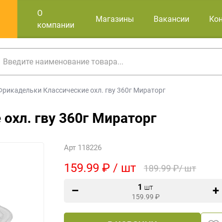
О
Магазины
Вакансии
Ко
компании
Фрикадельки Классические охл. гву 360г Мираторг
охл. гву 360г Мираторг
Арт 118226
159.99 ₽ / шт
189.99 ₽/ шт
1
шт
159.99
₽