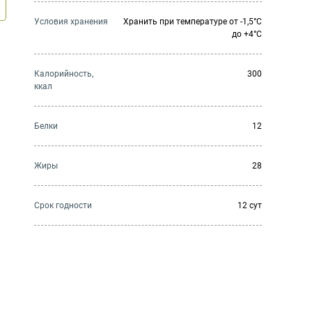
Условия хранения
Хранить при температуре от -1,5°С
до +4°С
Калорийность,
300
ккал
Белки
12
Жиры
28
Cрок годности
12 сут