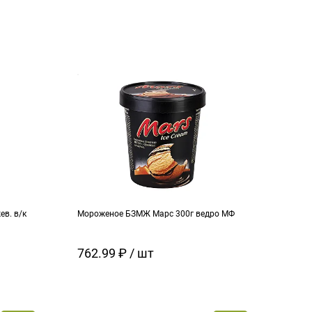
в. в/к
Мороженое БЗМЖ Марс 300г ведро МФ
Моро
кара
762.99 ₽ / шт
129