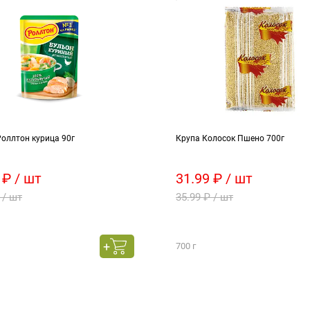
оллтон курица 90г
Крупа Колосок Пшено 700г
 ₽ / шт
31.99 ₽ / шт
 / шт
35.99 ₽ / шт
700 г