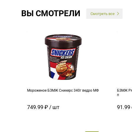
ВЫ СМОТРЕЛИ
Смотреть все
Мороженое БЗМЖ Сникерс 340г ведро МФ
БЗМЖ Ря
п
749.99 ₽ / шт
91.99 