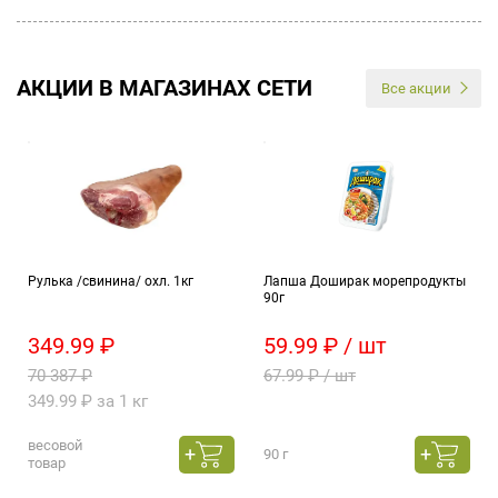
АКЦИИ В МАГАЗИНАХ СЕТИ
Все акции
Рулька /свинина/ охл. 1кг
Лапша Доширак морепродукты
90г
349.99 ₽
59.99 ₽ / шт
70 387 ₽
67.99 ₽ / шт
349.99 ₽ за 1 кг
весовой
90 г
товар