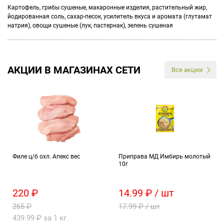
Картофель, грибы сушеные, макаронные изделия, растительный жир,
йодированная соль, сахар-песок, усилитель вкуса и аромата (глутамат
натрия), овощи сушеные (лук, пастернак), зелень сушеная
АКЦИИ В МАГАЗИНАХ СЕТИ
Все акции
Филе ц/б охл. Апекс вес
Приправа МД Имбирь молотый
10г
220 ₽
14.99 ₽ / шт
265 ₽
17.99 ₽ / шт
439.99 ₽ за 1 кг