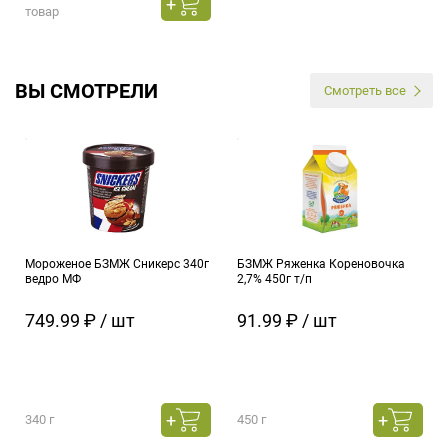
товар
ВЫ СМОТРЕЛИ
Смотреть все
Мороженое БЗМЖ Сникерс 340г
БЗМЖ Ряженка Кореновочка
ведро МФ
2,7% 450г т/п
749.99 ₽ / шт
91.99 ₽ / шт
340 г
450 г