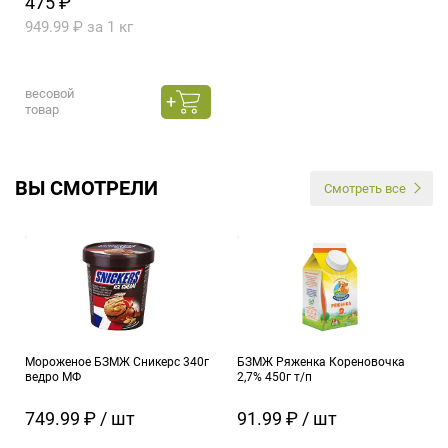
475 ₽
949.99 ₽ за 1 кг
весовой
товар
ВЫ СМОТРЕЛИ
Смотреть все
Мороженое БЗМЖ Сникерс 340г
БЗМЖ Ряженка Кореновочка
ведро МФ
2,7% 450г т/п
749.99 ₽ / шт
91.99 ₽ / шт