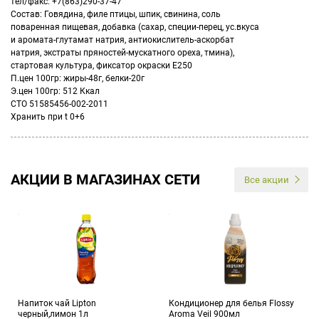
тел/факс: +7(863)290-37-47
Состав: Говядина, филе птицы, шпик, свинина, соль
поваренная пищевая, добавка (сахар, специи-перец, ус.вкуса
и аромата-глутамат натрия, антиокислитель-аскорбат
натрия, экстраты пряностей-мускатного ореха, тмина),
стартовая культура, фиксатор окраски Е250
П.цен 100гр: жиры-48г, белки-20г
Э.цен 100гр: 512 Ккал
СТО 51585456-002-2011
Хранить при t 0+6
АКЦИИ В МАГАЗИНАХ СЕТИ
Все акции
Напиток чай Lipton
Кондиционер для белья Flossy
черный,лимон 1л
Aroma Veil 900мл