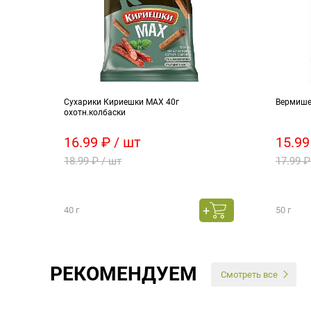
 150г
Сухарики Кириешки МАХ 40г
Вермише
охотн.колбаски
16.99 ₽ / шт
15.99
18.99 ₽ / шт
17.99 ₽
40 г
50 г
РЕКОМЕНДУЕМ
Смотреть все