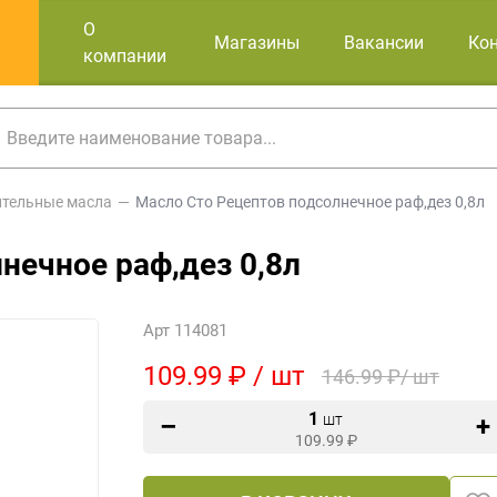
О
Магазины
Вакансии
Ко
компании
ительные масла
Масло Сто Рецептов подсолнечное раф,дез 0,8л
нечное раф,дез 0,8л
Арт 114081
109.99 ₽ / шт
146.99 ₽/ шт
1
шт
109.99
₽