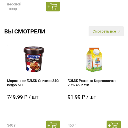
весовой
товар
ВЫ СМОТРЕЛИ
Смотреть все
Мороженое БЗМЖ Сникерс 340г
БЗМЖ Ряженка Кореновочка
ведро МФ
2,7% 450г т/п
749.99 ₽ / шт
91.99 ₽ / шт
340 г
450 г