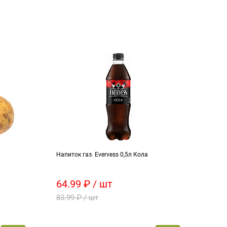
Напиток газ. Evervess 0,5л Кола
Напит
64.99 ₽ / шт
89.
83.99 ₽ / шт
108.