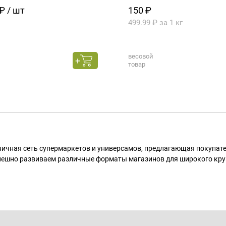
₽ / шт
150 ₽
499.99 ₽ за 1 кг
весовой
товар
ничная сеть супермаркетов и универсамов, предлагающая покупа
пешно развиваем различные форматы магазинов для широкого кру