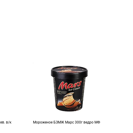
в. в/к
Мороженое БЗМЖ Марс 300г ведро МФ
Моро
кара