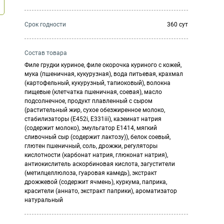
Cрок годности
360 сут
Состав товара
Филе грудки куриное, филе окорочка куриного с кожей,
мука (пшеничная, кукурузная), вода питьевая, крахмал
(картофельный, кукурузный, тапиоковый), волокна
пищевые (клетчатка пшеничная, соевая), масло
подсолнечное, продукт плавленный с сыром
(растительный жир, сухое обезжиренное молоко,
стабилизаторы (E452i, E331iii), казеинат натрия
(содержит молоко), эмульгатор E1414, мягкий
сливочный сыр (содержит лактозу)), белок соевый,
глютен пшеничный, соль, дрожжи, регуляторы
кислотности (карбонат натрия, глюконат натрия),
антиокислитель аскорбиновая кислота, загустители
(метилцеллюлоза, гуаровая камедь), экстракт
дрожжевой (содержит ячмень), куркума, паприка,
красители (аннато, экстракт паприки), ароматизатор
натуральный