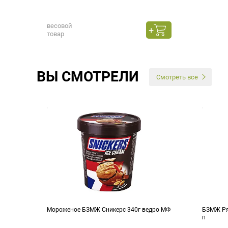
весовой
товар
ВЫ СМОТРЕЛИ
Смотреть все
Мороженое БЗМЖ Сникерс 340г ведро МФ
БЗМЖ Ря
п