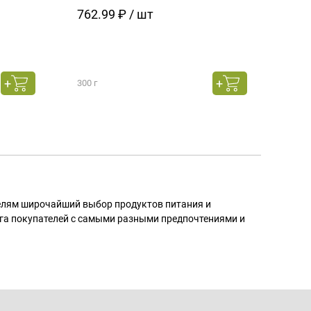
762.99 ₽ / шт
129
300 г
130 г
телям широчайший выбор продуктов питания и
га покупателей с самыми разными предпочтениями и