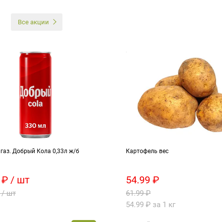
И
Все акции
газ. Добрый Кола 0,33л ж/б
Картофель вес
 ₽ / шт
54.99 ₽
 / шт
61.99 ₽
54.99 ₽ за 1 кг