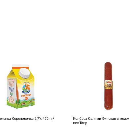
женка Кореновочка 2,7% 450г т/
Колбаса Салями Финская с можже
вес Тавр