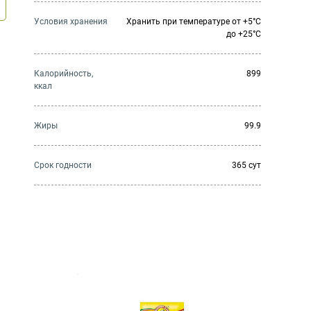
Условия хранения
Хранить при температуре от +5°С
до +25°С
Калорийность,
899
ккал
Жиры
99.9
Cрок годности
365 сут