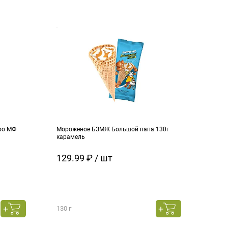
ро МФ
Мороженое БЗМЖ Большой папа 130г
Моро
карамель
ч.см
129.99 ₽ / шт
129
130 г
130 г