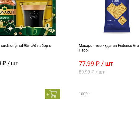
arch original 95г с/б набор с
Макаронные изделия Federico Gra
Перо
 ₽ / шт
77.99 ₽ / шт
89.99 ₽ / шт
1000 г