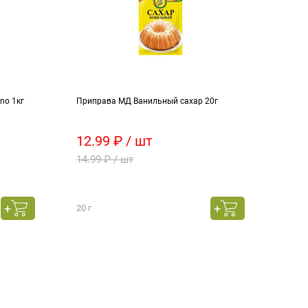
no 1кг
Приправа МД Ванильный сахар 20г
Напит
12.99 ₽ / шт
99.
14.99 ₽ / шт
141.
20 г