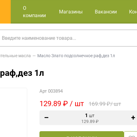
О
Магазины
Вакансии
Ко
компании
ительные масла
Масло Злато подсолнечное раф,дез 1л
раф,дез 1л
Арт 003894
129.89 ₽ / шт
169.99 ₽/ шт
1
шт
129.89
₽