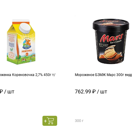
женка Кореновочка 2,7% 450г т/
Мороженое БЗМЖ Марс 300г вед
₽ / шт
762.99 ₽ / шт
300 г