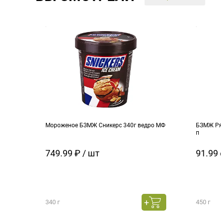
Мороженое БЗМЖ Сникерс 340г ведро МФ
БЗМЖ Ря
п
749.99 ₽ / шт
91.99 
340 г
450 г