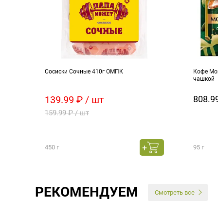
б
Сосиски Сочные 410г ОМПК
Кофе Mon
чашкой
139.99 ₽ / шт
808.99
159.99 ₽ / шт
450 г
95 г
РЕКОМЕНДУЕМ
Смотреть все