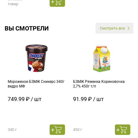
товар
ВЫ СМОТРЕЛИ
Смотреть все
Мороженое БЗМЖ Сникерс 340г
БЗМЖ Ряженка Кореновочка
ведро МФ
2,7% 450г т/п
749.99 ₽ / шт
91.99 ₽ / шт
340 г
450 г